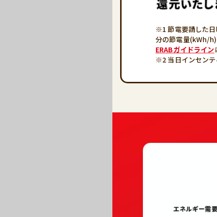
※1 節電要請した
分の節電量(kWh
ERABガイドライン
※2 当日インセン