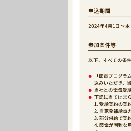
申込期間
2024年4月1日
参加条件等
以下、すべての条
「節電プログラ
込みいただき、
当社との電気受給
下記に当てはま
1. 受給契約の
2. 自家発補給
3. 部分供給で
4. 節電が困難