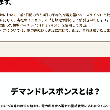
日時において、前5日間のうち4日の平均的な電力量(*ベースライン）と
/h)に応じて、当社のインセンティブを節電報酬として値引きいたします
に則った標準ベースライン( high 4 of 5 )を使用して算出。）
ティブについては、電力需給ひっ迫度に応じて、都度、事前連絡いたし