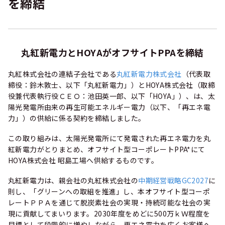
を締結
丸紅新電力とHOYAがオフサイトPPAを締結
丸紅株式会社の連結子会社である
丸紅新電力株式会社
（代表取
締役：鈴木敦士、以下「丸紅新電力」）とHOYA株式会社（取締
役兼代表執行役ＣＥＯ：池田英一郎、以下「HOYA」）、は、太
陽光発電所由来の再生可能エネルギー電力（以下、「再エネ電
力」）の供給に係る契約を締結しました。
この取り組みは、太陽光発電所にて発電された再エネ電力を丸
紅新電力がとりまとめ、オフサイト型コーポレートPPA*にて
HOYA株式会社 昭島工場へ供給するものです。
丸紅新電力は、親会社の丸紅株式会社の
中期経営戦略GC2027
に
則し、「グリーンへの取組を推進」し、本オフサイト型コーポ
レートＰＰＡを通じて脱炭素社会の実現・持続可能な社会の実
現に貢献してまいります。2030年度をめどに500万ｋＷ程度を
目標として段階的に増やしながら、再エネ電力を広くお客様へ