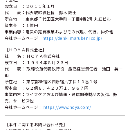
設立日 ：２０１１年１月
代 表：代表取締役社長 鈴木 敦士
所在地 ：東京都千代田区大手町一丁目4番2号 丸紅ビル
資本金 ：１億円
事業内容：電気の売買事業およびその代理、代行、仲介他
会社ホームページ：
https://denki.marubeni.co.jp/
【ＨＯＹＡ株式会社】
社 名： ＨＯＹＡ株式会社
設立日 ： １９４４年８月２３日
代 表： 取締役兼代表執行役 最高経営責任者 池田 英一
郎
所在地 ： 東京都新宿区西新宿六丁目１０番１号
資本金 ：６２億６，４２０万１，９６７円
事業内容：ライフケアおよび情報・通信関連製品の製造、販
売、サービス他
会社ホームページ：
https://www.hoya.com/
【本件に関するお問い合わせ先】