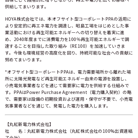
供給してまいります。
HOYA株式会社では、本オフサイト型コーポレートPPAの活用に
より安定的に再エネ電力を調達し、昭島工場をはじめとした事
業活動における再生可能エネルギーへの切り替えを着実に進
め、2040年度までに消費電力を100％再生可能エネルギーで調
達することを目指した取り組み（RE100）を加速していきま
す。今後も環境経営の高度化を図り、持続可能な社会への貢献に
努めてまいります。
*オフサイト型コーポレートPPAは、電力需要場所から離れた場
所に太陽光発電など再生可能エネルギー由来の電源を設置し、
小売電気事業者などを通じて需要家に電力を供給する仕組みで
す。PPAはPower Purchase Agreement（電力購入契約）の略
で、需要家は設備の初期投資および運用・保守が不要で、小売電
気事業者などを通じて、発電した電力を購入します。
【丸紅新電力株式会社】
社 名：丸紅新電力株式会社（丸紅株式会社の100%出資連結
子会社）