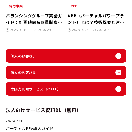
電力事業
VPP
バランシンググループ完全ガ
VPP（バーチャルパワープラ
イド：計画値同時同量制度と
ント）とは？技術概要と注目
の関係とメリット・デメリッ
の背景、各プレイヤーの役割
2025.06.18
2026.07.29
2024.05.24
2026.07.29
トを徹底解説
を徹底解説
個人のお客さま
法人のお客さま
太陽光買取サービス
（卒FIT）
法人向けサービス資料DL（無料）
2026.07.21
バーチャルPPA導入ガイド