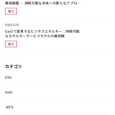
需給調整 ― 持続可能な未来への新たなアプロー
チ
電力
2025.11.25
EaaSで変革するビジネスエネルギー：持続可能
なエネルギーサービスモデルの最前線
電力
カテゴリ
ESG
GHG
JEPX