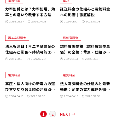
電気料金
電力
力率割引とは？力率割増、効
託送料金の仕組みと電気料金
率との違いや改善する方法を
への影響｜徹底解説
紹介
2024.08.27
2026.07.08
2024.08.01
2026.07.08
再エネ賦課金
燃料費調整
法人も注目！再エネ賦課金の
燃料費調整額（燃料費調整単
仕組みと影響～持続可能エネ
価）の全貌：背景・仕組み・
ルギー時代の電気料金対策ガ
期ずれの影響を徹底解説！電
2024.08.01
2026.07.29
2024.05.31
2026.06.21
イド
気料金見直しのポイントと
は？
電気料金
電気料金
高圧・法人向けの新電力の選
法人電気料金の仕組みと最新
び方や切り替え時の注意点を
動向：企業の電力戦略を徹底
紹介
解説
2024.04.15
2026.07.08
2024.04.15
2026.07.08
1
2
NEXT →