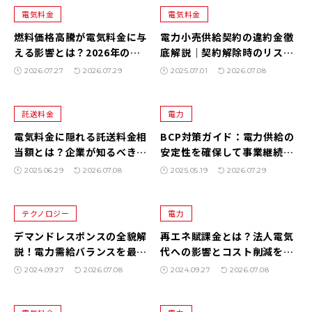
電気料金
電気料金
燃料価格高騰が電気料金に与
電力小売供給契約の違約金徹
える影響とは？2026年の中
底解説｜契約解除時のリスク
東情勢と法人が取るべき電力
と注意点を需要家目線で
2026.07.27
2026.07.29
2025.07.01
2026.07.08
調達戦略
託送料金
電力
電気料金に隠れる託送料金相
BCP対策ガイド：電力供給の
当額とは？企業が知るべき料
安定性を確保して事業継続を
金構成と最新制度の影響
実現する方法
2025.06.29
2026.07.08
2025.05.19
2026.07.29
テクノロジー
電力
デマンドレスポンスの全貌解
再エネ賦課金とは？法人電気
説！電力需給バランスを最適
代への影響とコスト削減を実
化する未来のシステムとは？
現するPPA活用術を徹底解説
2024.09.27
2026.07.08
2024.09.27
2026.07.08