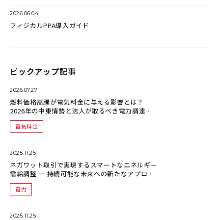
2026.06.04
フィジカルPPA導入ガイド
ピックアップ記事
2026.07.27
燃料価格高騰が電気料金に与える影響とは？
2026年の中東情勢と法人が取るべき電力調達戦
略
電気料金
2025.11.25
ネガワット取引で実現するスマートなエネルギー
需給調整 ― 持続可能な未来への新たなアプロー
チ
電力
2025.11.25