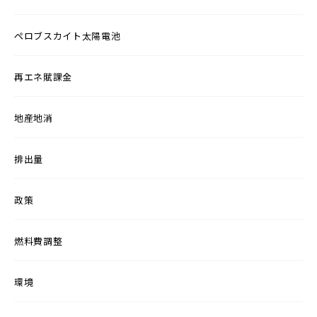
ペロブスカイト太陽電池
再エネ賦課金
地産地消
排出量
政策
燃料費調整
環境