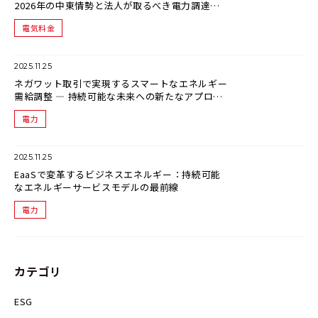
2026年の中東情勢と法人が取るべき電力調達戦
略
電気料金
2025.11.25
ネガワット取引で実現するスマートなエネルギー
需給調整 ― 持続可能な未来への新たなアプロー
チ
電力
2025.11.25
EaaSで変革するビジネスエネルギー：持続可能
なエネルギーサービスモデルの最前線
電力
カテゴリ
ESG