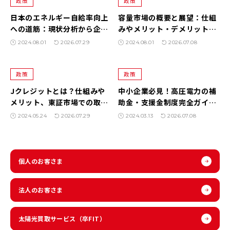
政策
政策
日本のエネルギー自給率向上
容量市場の概要と展望：仕組
への道筋：現状分析から企業
みやメリット・デメリットを
の取り組みまで
徹底解説
2024.08.01
2026.07.29
2024.08.01
2026.07.08
政策
政策
Jクレジットとは？仕組みや
中小企業必見！高圧電力の補
メリット、東証市場での取引
助金・支援金制度完全ガイド
方法から最新の脱炭素トレン
【2025年最新版】
2024.05.24
2026.07.29
2024.03.13
2026.07.08
ドまで徹底解説
個人のお客さま
法人のお客さま
太陽光買取サービス
（卒FIT）