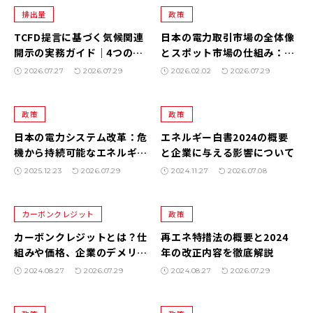
排出量
政策
TCFD提言に基づく気候関連
日本の電力取引市場の全体像
開示の実務ガイド｜4つの
とスポット市場の仕組み：価
柱、シナリオ分析、ISSB・
格変動の背景から企業向け電
2026.07.27
2026.07.29
2026.02.02
2026.07.29
SSBJへの移行
力戦略まで徹底解説
政策
政策
日本の電力システム改革：危
エネルギー白書2024の概要
機から持続可能なエネルギー
と企業に与える影響について
未来への転換と展望
2025.12.23
2026.07.29
2024.11.27
2026.07.08
カーボンクレジット
政策
カーボンクレジットとは？仕
再エネ特措法の概要と2024
組みや価格、企業のデメリッ
年の改正内容を徹底解説
トを徹底解説
2024.08.27
2026.07.29
2024.08.27
2026.07.29