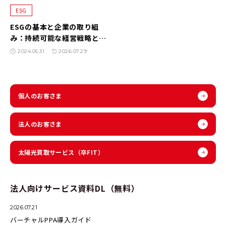
ESG
ESGの基本と企業の取り組
み：持続可能な経営戦略と再
生可能エネルギーの活用
2024.05.31
2026.07.29
個人のお客さま
法人のお客さま
太陽光買取サービス
（卒FIT）
法人向けサービス資料DL（無料）
2026.07.21
バーチャルPPA導入ガイド