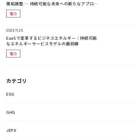
需給調整 ― 持続可能な未来への新たなアプロー
チ
電力
2025.11.25
EaaSで変革するビジネスエネルギー：持続可能
なエネルギーサービスモデルの最前線
電力
カテゴリ
ESG
GHG
JEPX