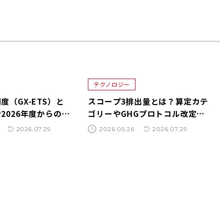
テクノロジー
度（GX-ETS）と
スコープ3排出量とは？算定カテ
2026年度からの本
ゴリーやGHGプロトコル改定の
業の対応ポイントを徹
最新動向を徹底解説
2026.07.29
2026.05.26
2026.07.29