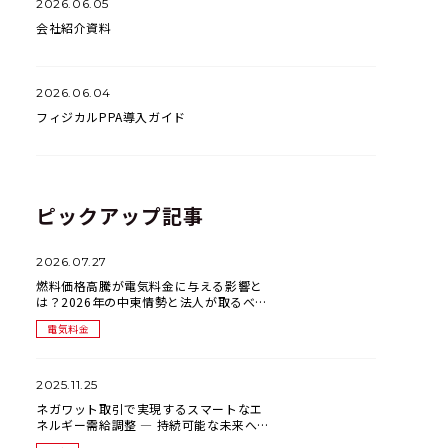
2026.06.05
会社紹介資料
2026.06.04
フィジカルPPA導入ガイド
ピックアップ記事
2026.07.27
燃料価格高騰が電気料金に与える影響と
は？2026年の中東情勢と法人が取るべき
電力調達戦略
電気料金
2025.11.25
ネガワット取引で実現するスマートなエ
ネルギー需給調整 ― 持続可能な未来への
新たなアプローチ