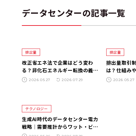
データセンターの記事一覧
排出量
排出量
改正省エネ法で企業はどう変わ
排出量取引制
る？非化石エネルギー転換の義務
は？仕組みや
化と脱炭素経営のポイントを徹底
格稼働、企
2026.05.27
2026.07.29
2026.05.27
解説_1
底解説
テクノロジー
生成AI時代のデータセンター電力
戦略｜需要推計からワット・ビッ
ト連携、脱炭素調達まで徹底解説