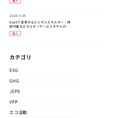
電力
2025.11.25
EaaSで変革するビジネスエネルギー：持
続可能なエネルギーサービスモデルの最
前線
電力
カテゴリ
ESG
GHG
JEPX
VPP
エコ活動