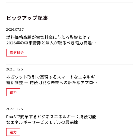
ピックアップ記事
2026.07.27
燃料価格高騰が電気料金に与える影響とは？
2026年の中東情勢と法人が取るべき電力調達戦
略
電気料金
2025.11.25
ネガワット取引で実現するスマートなエネルギー
需給調整 ― 持続可能な未来への新たなアプロー
チ
電力
2025.11.25
EaaSで変革するビジネスエネルギー：持続可能
なエネルギーサービスモデルの最前線
電力